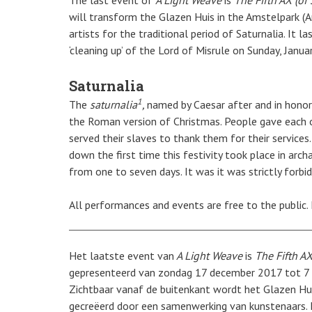
The last event of
A Light Weave
is
The Fifth AX (of 
will transform the Glazen Huis in the Amstelpark (
artists for the traditional period of Saturnalia. It
‘cleaning up’ of the Lord of Misrule on Sunday, Januar
Saturnalia
1
The
saturnalia
,
named by Caesar after and in honor
the Roman version of Christmas. People gave each 
served their slaves to thank them for their services
down the first time this festivity took place in arch
from one to seven days. It was it was strictly forbi
All performances and events are free to the public.
Het laatste event van
A Light Weave
is
The Fifth AX 
gepresenteerd van zondag 17 december 2017 tot 7 
Zichtbaar vanaf de buitenkant wordt het Glazen Hui
gecreëerd door een samenwerking van kunstenaars. 