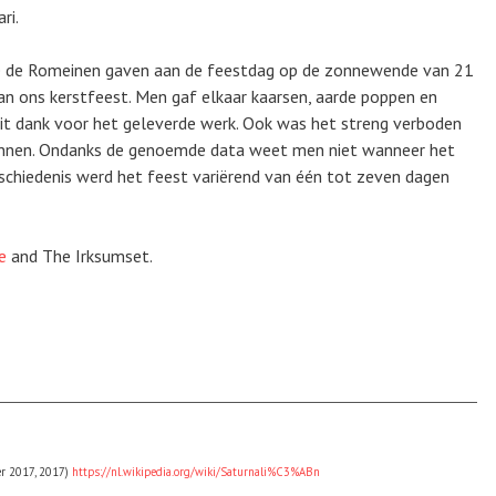
ri.
e de Romeinen gaven aan de feestdag op de zonnewende van 21
an ons kerstfeest. Men gaf elkaar kaarsen, aarde poppen en
it dank voor het geleverde werk. Ook was het streng verboden
innen. Ondanks de genoemde data weet men niet wanneer het
schiedenis werd het feest variërend van één tot zeven dagen
e
and The Irksumset.
er 2017, 2017)
https://nl.wikipedia.org/wiki/Saturnali%C3%ABn