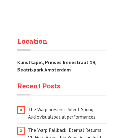
Location
Kunstkapel, Prinses Irenestraat 19,
Beatrixpark Amsterdam
Recent Posts
The Warp presents Silent Spring:
Audiovisualspatial performances
The Warp Fallback: Eternal Returns
VI: Here Again, Ten Years After: Fall