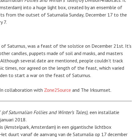
Saturnalian Follies and Winter’s Tales)
by Division4habitats. It
Amsterdam) into a huge light box, created by an ensemble of
 lasts from the outset of Saturnalia Sunday, December 17 to the
y 7.
 of Saturnus, was a feast of the solstice on December 21st. It’s
other candles, puppets made of soil and masks, and masters
. Although several date are mentioned, people couldn’t track
aïc times, nor agreed on the length of the feast, which varied
dden to start a war on the feast of Saturnus.
 In collaboration with
Zone2Source
and The Irksumset.
(of Saturnalian Follies and Winter’s Tales),
een installatie
januari 2018.
s (Amstelpark, Amsterdam) in een gigantische lichtbox
Het duurt vanaf de aanvang van de Saturnalia op 17 december