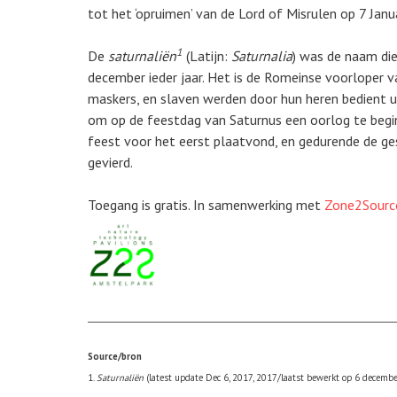
tot het ‘opruimen’ van de Lord of Misrulen op 7 Janua
1
De
saturnaliën
(Latijn:
Saturnalia
) was de naam di
december ieder jaar. Het is de Romeinse voorloper v
maskers, en slaven werden door hun heren bedient u
om op de feestdag van Saturnus een oorlog te beg
feest voor het eerst plaatvond, en gedurende de ge
gevierd.
Toegang is gratis. In samenwerking met
Zone2Sourc
Source/bron
1.
Saturnaliën
(latest update Dec 6, 2017, 2017/laatst bewerkt op 6 decemb