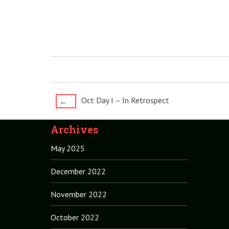
Post
Oct Day I – In Retrospect
←
navigation
Archives
May 2025
December 2022
November 2022
October 2022